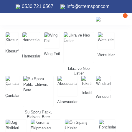
0530 721 6567
info@xtremspor.com
ANASAYFA
ION
Kitesurf
Wing Foil
Wetsuitler
Harnesslar
Likra ve Neo
Üstler
Tekstil
Çantalar
Windsurf
Aksesuarlar
Su Sporu Patik,
Eldiven, Bere