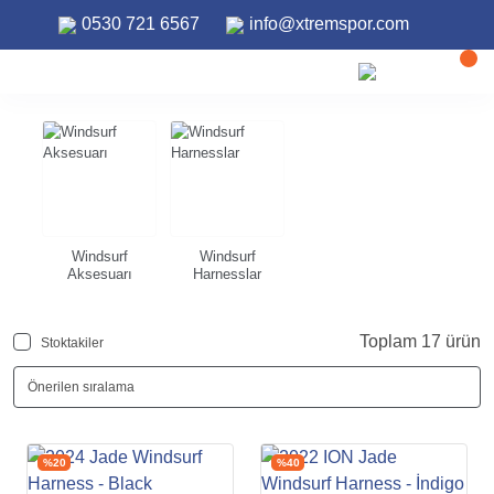
0530 721 6567
info@xtremspor.com
ANASAYFA
WINDSURF
Windsurf
Windsurf
Windsurf
Aksesuarı
Harnesslar
Toplam 17 ürün
Stoktakiler
%20
%40