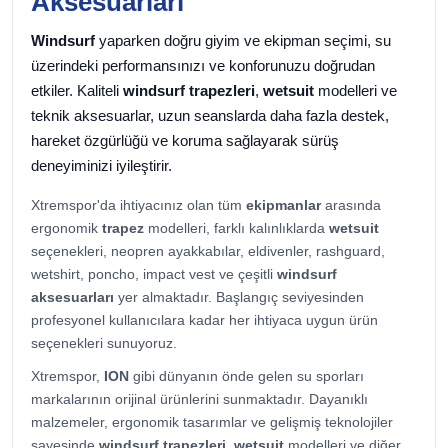
Aksesuarları
Windsurf
yaparken doğru giyim ve ekipman seçimi, su
üzerindeki performansınızı ve konforunuzu doğrudan
etkiler. Kaliteli
windsurf trapezleri
,
wetsuit
modelleri ve
teknik aksesuarlar, uzun seanslarda daha fazla destek,
hareket özgürlüğü ve koruma sağlayarak sürüş
deneyiminizi iyileştirir.
Xtremspor'da ihtiyacınız olan tüm
ekipmanlar
arasında
ergonomik
trapez
modelleri, farklı kalınlıklarda
wetsuit
seçenekleri, neopren ayakkabılar, eldivenler, rashguard,
wetshirt, poncho, impact vest ve çeşitli
windsurf
aksesuarları
yer almaktadır. Başlangıç seviyesinden
profesyonel kullanıcılara kadar her ihtiyaca uygun ürün
seçenekleri sunuyoruz.
Xtremspor,
ION
gibi dünyanın önde gelen su sporları
markalarının orijinal ürünlerini sunmaktadır. Dayanıklı
malzemeler, ergonomik tasarımlar ve gelişmiş teknolojiler
sayesinde
windsurf trapezleri
,
wetsuit
modelleri ve diğer