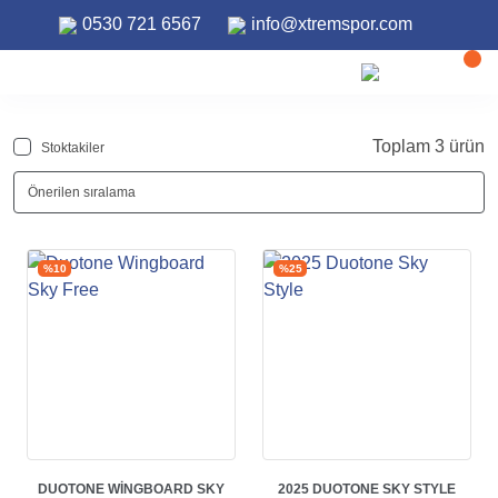
0530 721 6567
info@xtremspor.com
ANASAYFA
WING FOIL
WING FOIL BOARDLAR
Wing Foil Boardlar
Toplam 3 ürün
Stoktakiler
%10
%25
DUOTONE WINGBOARD SKY
2025 DUOTONE SKY STYLE