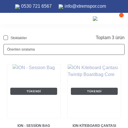
0530 721 6567
info@xtremspor.com
ANASAYFA
ÇANTALAR
Çantalar
Toplam 3 ürün
Stoktakiler
TÜKENDI
TÜKENDI
ION - SESSION BAG
ION KITEBOARD ÇANTASI