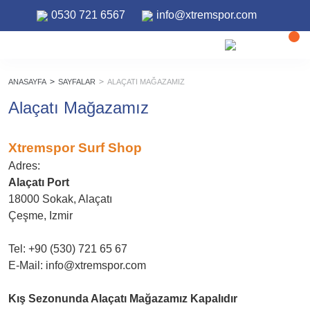
0530 721 6567
info@xtremspor.com
ANASAYFA
SAYFALAR
ALAÇATI MAĞAZAMIZ
Alaçatı Mağazamız
Xtremspor Surf Shop
Adres:
Alaçatı Port
18000 Sokak, Alaçatı
Çeşme, Izmir
Tel: +90 (530) 721 65 67
E-Mail:
info@xtremspor.com
Kış Sezonunda Alaçatı Mağazamız Kapalıdır