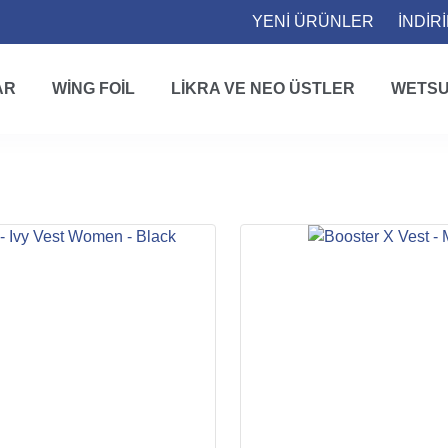
YENİ ÜRÜNLER
İNDİR
AR
WING FOIL
LIKRA VE NEO ÜSTLER
WETSU
ANASAYFA
KORUMA EKIPMANLARI
YELEKLER
Yelekler