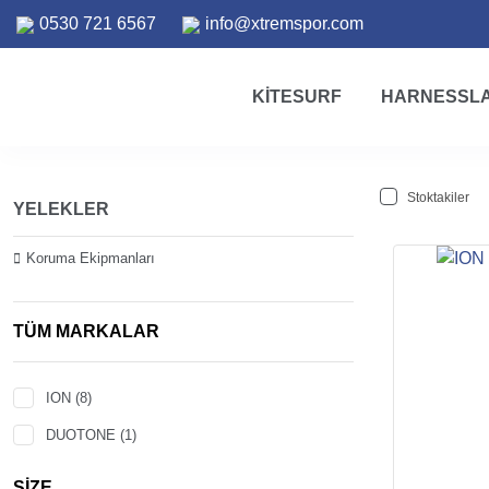
0530 721 6567
info@xtremspor.com
KITESURF
HARNESSL
Stoktakiler
YELEKLER
Koruma Ekipmanları
TÜM MARKALAR
ION (8)
DUOTONE (1)
SIZE