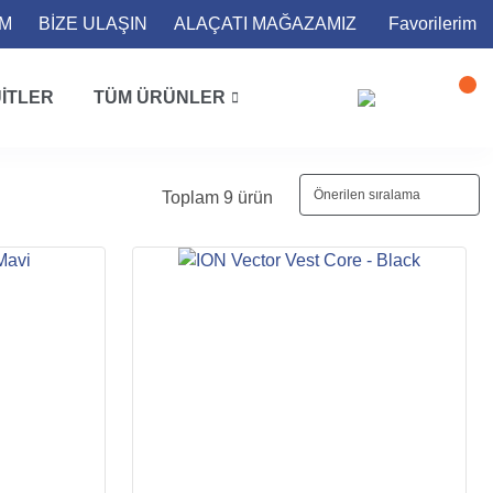
İM
BİZE ULAŞIN
ALAÇATI MAĞAZAMIZ
Favorilerim
ITLER
TÜM ÜRÜNLER
Toplam 9 ürün