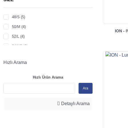
48/S (5)
50/M (4)
ION -
52/L (4)
34/XS (3)
36/S (3)
Hızlı Arama
38/M (3)
40/L (3)
Hızlı Ürün Arama
54/XL (3)
Ara
46/XS (1)
Detaylı Arama