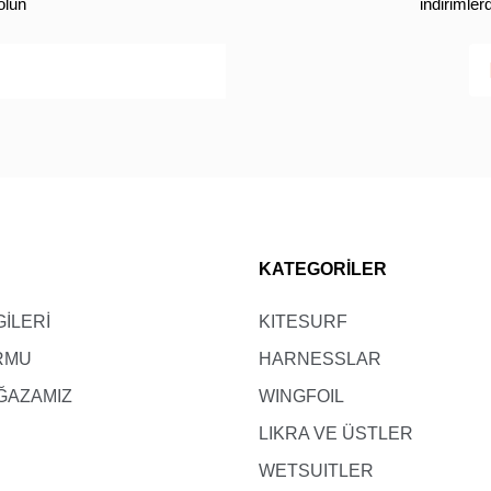
olun
indirimle
KATEGORİLER
GİLERİ
KITESURF
ORMU
HARNESSLAR
ĞAZAMIZ
WINGFOIL
LIKRA VE ÜSTLER
WETSUITLER