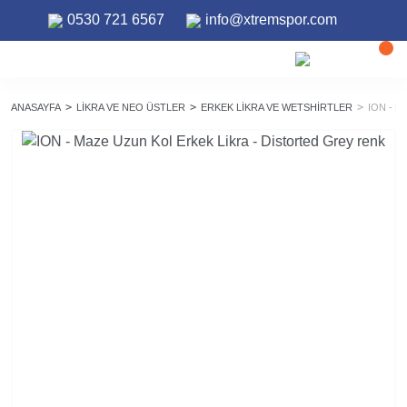
0530 721 6567
info@xtremspor.com
ANASAYFA
LIKRA VE NEO ÜSTLER
ERKEK LIKRA VE WETSHIRTLER
ION - 