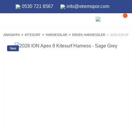
0530 721 6567
info@xtremspor.com
ANASAYFA
KITESURF
HARNESSLAR
ERKEK HARNESSLER
2026 ION AP
Yeni