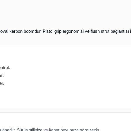
f
oval karbon
boomdur.
Pistol grip
ergonomisi ve
flush strut bağlantısı
i
ntrol.
mi.
er.
önerilir. Sürüş stilinize ve kanat boyunuza göre seçin.