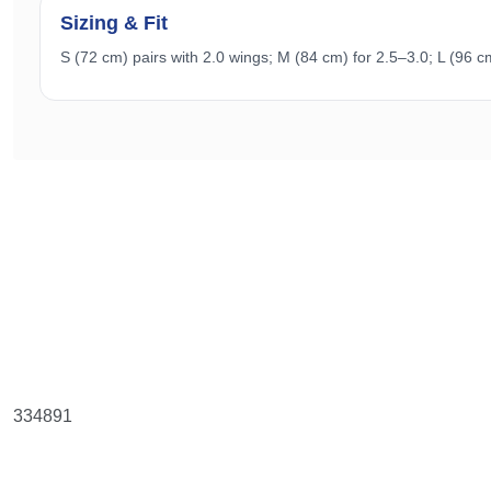
Sizing & Fit
S (72 cm) pairs with 2.0 wings; M (84 cm) for 2.5–3.0; L (96 c
Bu ürünün fiyat bilgisi, resim, ürün açıklamalarında ve diğer konularda y
Görüş ve önerileriniz için teşekkür ederiz.
Ürün resmi kalitesiz, bozuk veya görüntülenemiyor.
Ürün açıklamasında eksik bilgiler bulunuyor.
Ürün bilgilerinde hatalar bulunuyor.
Ürün fiyatı diğer sitelerden daha pahalı.
Bu ürüne benzer farklı alternatifler olmalı.
334891