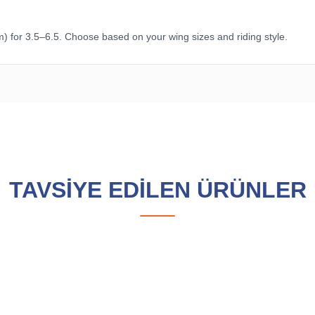
m) for 3.5–6.5. Choose based on your wing sizes and riding style.
etersiz gördüğünüz noktaları öneri formunu kullanarak tarafımıza iletebilirsini
TAVSİYE EDİLEN ÜRÜNLER