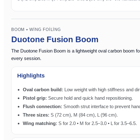
BOOM • WING FOILING
Duotone Fusion Boom
The Duotone Fusion Boom is a lightweight
oval carbon
boom for
every session.
Highlights
Oval carbon build:
Low weight with high stiffness and di
Pistol grip:
Secure hold and quick hand repositioning.
Flush connection:
Smooth strut interface to prevent han
Three sizes:
S (72 cm), M (84 cm), L (96 cm).
Wing matching:
S for 2.0 • M for 2.5–3.0 • L for 3.5–6.5.