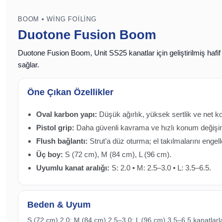
BOOM • WING FOILING
Duotone Fusion Boom
Duotone Fusion Boom, Unit SS25 kanatlar için geliştirilmiş hafi
sağlar.
Öne Çıkan Özellikler
Oval karbon yapı:
Düşük ağırlık, yüksek sertlik ve net ko
Pistol grip:
Daha güvenli kavrama ve hızlı konum değişi
Flush bağlantı:
Strut’a düz oturma; el takılmalarını engell
Üç boy:
S (72 cm), M (84 cm), L (96 cm).
Uyumlu kanat aralığı:
S: 2.0 • M: 2.5–3.0 • L: 3.5–6.5.
Beden & Uyum
S (72 cm) 2.0; M (84 cm) 2.5–3.0; L (96 cm) 3.5–6.5 kanatlarla 