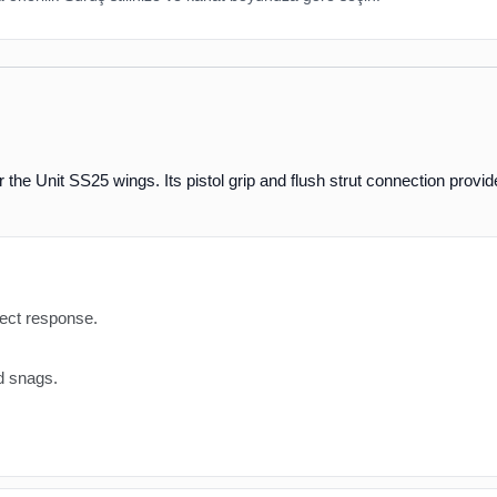
 the Unit SS25 wings. Its
pistol grip
and
flush strut connection
provide
rect response.
d snags.