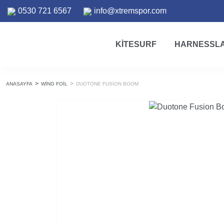
0530 721 6567
info@xtremspor.com
KITESURF
HARNESSL
ANASAYFA
WING FOIL
DUOTONE FUSION BOOM