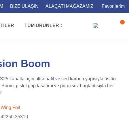
İM
BİZE ULAŞIN
ALAÇATI MAĞAZAMIZ
Favorilerim
ITLER
TÜM ÜRÜNLER
sion Boom
 kanatlar için ultra hafif ve sert karbon yapısıyla üstün
Boom, pistol grip tasarımı ve pürüzsüz bağlantısıyla her
r.
Wing Foil
42250-3531-L