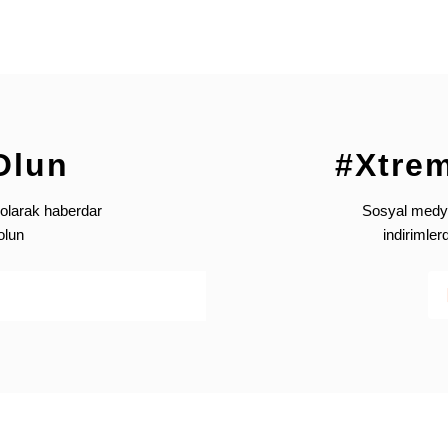
Gönder
Olun
#Xtre
olarak haberdar
Sosyal medya’
olun
indirimle