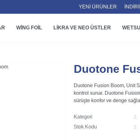
YENİ ÜRÜNLER
İNDİR
AR
WING FOIL
LIKRA VE NEO ÜSTLER
WETSU
Duotone Fu
Duotone Fusion Boom, Unit SS25
kontrol sunar. Duotone Fusion 
sürüşte konfor ve denge sağla
Kategori
Stok Kodu