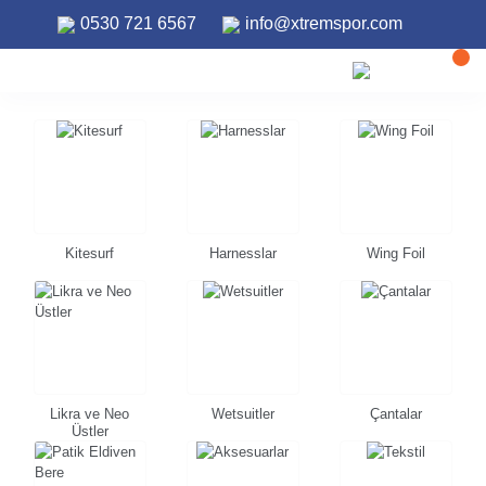
0530 721 6567
info@xtremspor.com
Kitesurf
Harnesslar
Wing Foil
Likra ve Neo
Wetsuitler
Çantalar
Üstler