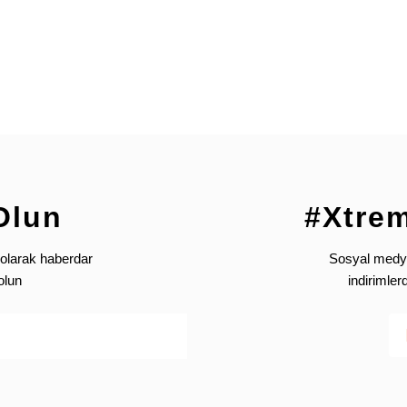
Olun
#Xtre
olarak haberdar
Sosyal medya’
olun
indirimle