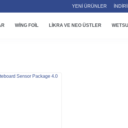
YENİ ÜRÜNLER
İNDİR
AR
WING FOIL
LIKRA VE NEO ÜSTLER
WETSU
ANASAYFA
WOO SPORTS