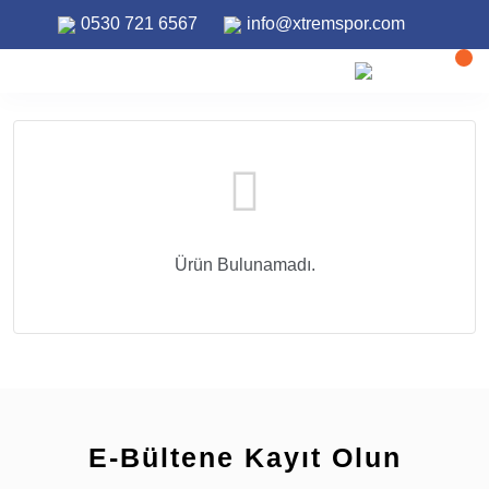
0530 721 6567
info@xtremspor.com
ANASAYFA
GAASTRA
Ürün Bulunamadı.
E-Bültene Kayıt Olun