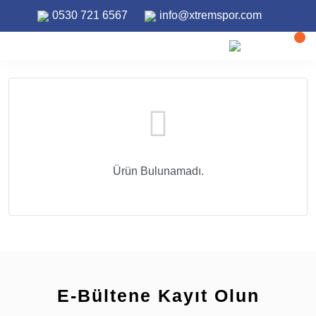
0530 721 6567
info@xtremspor.com
ANASAYFA
WINDSURF
FREERIDE YELKENLERI
Freeride Yelkenleri
Ürün Bulunamadı.
E-Bültene Kayıt Olun