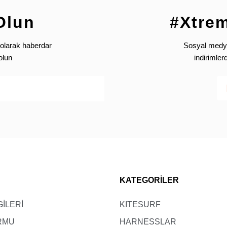
Olun
#Xtre
olarak haberdar
Sosyal medya’
olun
indirimle
KATEGORİLER
GİLERİ
KITESURF
ORMU
HARNESSLAR