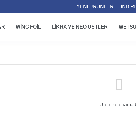
YENİ ÜRÜNLER
İNDİR
AR
WING FOIL
LIKRA VE NEO ÜSTLER
WETSU
ANASAYFA
WINDSURF
CROSSOVER YELKENLERI
Crossover Yelkenleri
Ürün Bulunamad