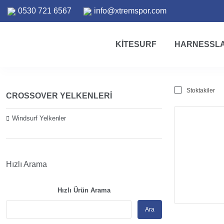
0530 721 6567
info@xtremspor.com
KITESURF
HARNESSL
Stoktakiler
CROSSOVER YELKENLERI
Windsurf Yelkenler
Hızlı Arama
Hızlı Ürün Arama
Ara