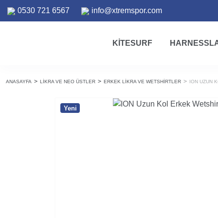
0530 721 6567
info@xtremspor.com
KITESURF
HARNESSL
ANASAYFA
LIKRA VE NEO ÜSTLER
ERKEK LIKRA VE WETSHIRTLER
ION UZUN 
Yeni