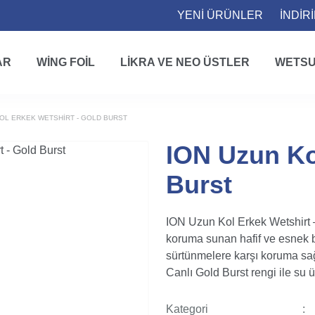
YENİ ÜRÜNLER
İNDİR
AR
WING FOIL
LIKRA VE NEO ÜSTLER
WETSU
KOL ERKEK WETSHIRT - GOLD BURST
ION Uzun Ko
Burst
ION Uzun Kol Erkek Wetshirt – 
koruma sunan hafif ve esnek bi
sürtünmelere karşı koruma sağ
Canlı Gold Burst rengi ile su ü
Kategori