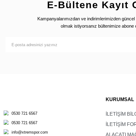
38/M
71-73
E-Bültene Kayıt 
40/L
74-76
Kampanyalarımızdan ve indirimlerimizden güncel 
42/XL
77-79
olmak istiyorsanız bültenimize abone 
Beden
116/6
128/8
140/10
KURUMSAL
152/12
0530 721 6567
İLETİŞİM BİL
164/14
0530 721 6567
İLETİŞİM F
176/16
info@xtremspor.com
ALAÇATI MA