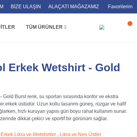
İM
BİZE ULAŞIN
ALAÇATI MAĞAZAMIZ
Favorilerim
ITLER
TÜM ÜRÜNLER
l Erkek Wetshirt - Gold
Gold Burst renk, su sporları sırasında konfor ve ekstra
r erkek üstüdür. Uzun kollu tasarımı güneş, rüzgar ve hafif
larken, hızlı kuruyan yapısı gün boyu rahat kullanım sunar.
zerinde dikkat çekici ve sportif bir görünüm sağlar.
Erkek Likra ve Wetshirtler
,
Likra ve Neo Üstler