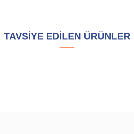
etersiz gördüğünüz noktaları öneri formunu kullanarak tarafımıza iletebilirsini
Likra- Wetshirt - Neotop Erkek (EU)
Göğüs (B)
Gövde (C)
TAVSİYE EDİLEN ÜRÜNLER
91-95
80-84
96-100
85-89
101-105
90-94
106-110
95-99
Likra- Wetshirt - Neotop Kadın (EU)
Gönder
Göğüs (B)
Gövde (C)
80-84
60-64
85-89
65-69