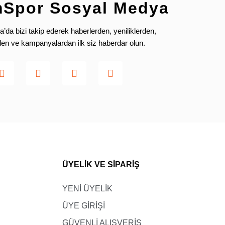
84-89
99-104
mSpor Sosyal Medya
90-95
105-110
da bizi takip ederek haberlerden, yeniliklerden,
96-101
111-116
rden ve kampanyalardan ilk siz haberdar olun.
Kilo
21-28
27-34
33-40
ÜYELİK VE SİPARİŞ
51-58
YENİ ÜYELİK
45-52
ÜYE GİRİŞİ
51-52
GÜVENLİ ALIŞVERİŞ