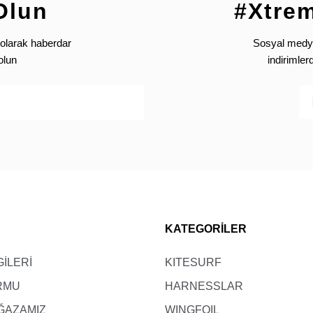
90-94
70-74
Olun
#Xtre
95-99
75-79
olarak haberdar
Sosyal medya’
100-104
80-84
olun
indirimle
Likra- Wetshirt - Neotop Çocuk (EU)
Boy (B)
Göğüs (A)
113-123
60-65
124-134
65-70
135-145
70-75
KATEGORİLER
146-155
75-80
GİLERİ
KITESURF
156-165
80-85
ORMU
HARNESSLAR
166-176
85-90
ĞAZAMIZ
WINGFOIL