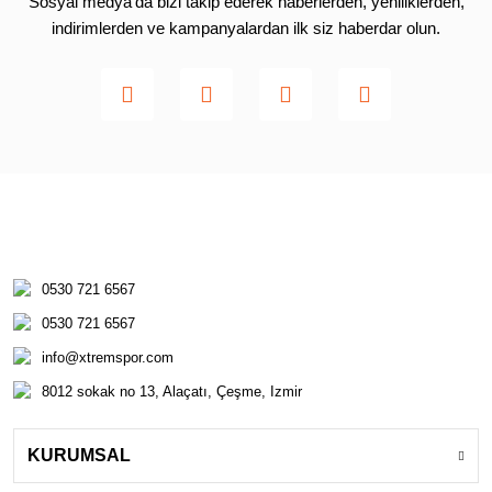
Sosyal medya’da bizi takip ederek haberlerden, yeniliklerden,
indirimlerden ve kampanyalardan ilk siz haberdar olun.
0530 721 6567
0530 721 6567
info@xtremspor.com
8012 sokak no 13, Alaçatı, Çeşme, Izmir
KURUMSAL