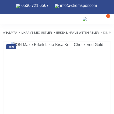
0530 721 6567
info@xtremspor.com
ANASAYFA
LIKRA VE NEO ÜSTLER
ERKEK LIKRA VE WETSHIRTLER
ION MA
Yeni