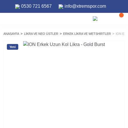
0530 721 6567
info@xtremspor.com
ANASAYFA
LIKRA VE NEO ÜSTLER
ERKEK LIKRA VE WETSHIRTLER
ION ER
Yeni