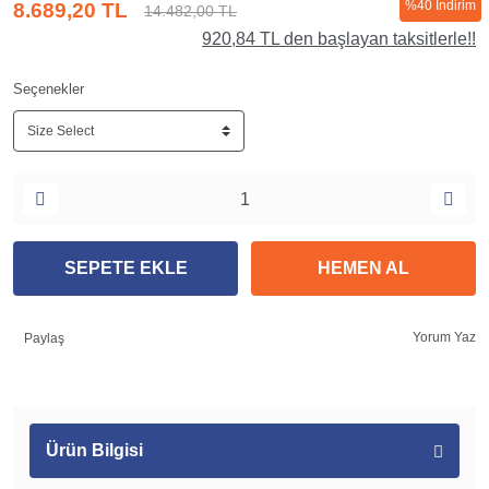
%40 İndirim
8.689,20 TL
14.482,00 TL
920,84 TL den başlayan taksitlerle!!
Seçenekler
SEPETE EKLE
HEMEN AL
Yorum Yaz
Paylaş
Ürün Bilgisi