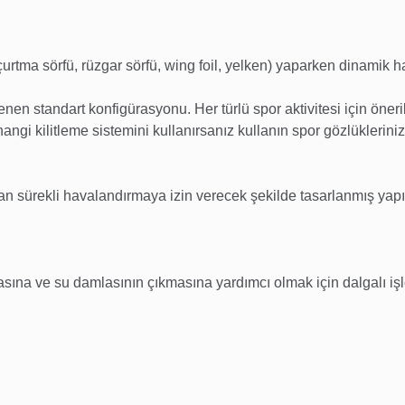
urtma sörfü, rüzgar sörfü, wing foil, yelken) yaparken dinamik har
en standart konfigürasyonu. Her türlü spor aktivitesi için öneril
angi kilitleme sistemini kullanırsanız kullanın spor gözlüklerini
n sürekli havalandırmaya izin verecek şekilde tasarlanmış yapı
asına ve su damlasının çıkmasına yardımcı olmak için dalgalı işl