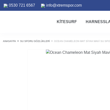
0530 721 6567
info@xtremspor.com
KITESURF
HARNESSL
ANASAYFA
SU SPORU GÖZLÜKLERI
OCEAN CHAMELEON MAT SIYAH MAVI SU SP