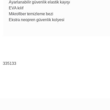
Ayarlanabilir güvenlik elastik kayışı
EVA kılıf
Mikrofiber temizleme bezi
Ekstra neopren güvenlik kolyesi
Bu ürünün fiyat bilgisi, resim, ürün açıklamalarında ve diğer konularda y
Görüş ve önerileriniz için teşekkür ederiz.
Ürün resmi kalitesiz, bozuk veya görüntülenemiyor.
335133
Ürün açıklamasında eksik bilgiler bulunuyor.
Ürün bilgilerinde hatalar bulunuyor.
Ürün fiyatı diğer sitelerden daha pahalı.
Bu ürüne benzer farklı alternatifler olmalı.