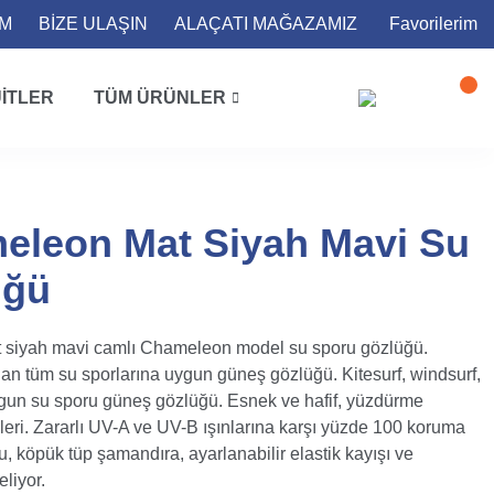
İM
BİZE ULAŞIN
ALAÇATI MAĞAZAMIZ
Favorilerim
ITLER
TÜM ÜRÜNLER
eleon Mat Siyah Mavi Su
üğü
siyah mavi camlı Chameleon model su sporu gözlüğü.
 tüm su sporlarına uygun güneş gözlüğü. Kitesurf, windsurf,
 uygun su sporu güneş gözlüğü. Esnek ve hafif, yüzdürme
leri. Zararlı UV-A ve UV-B ışınlarına karşı yüzde 100 koruma
, köpük tüp şamandıra, ayarlanabilir elastik kayışı ve
liyor.