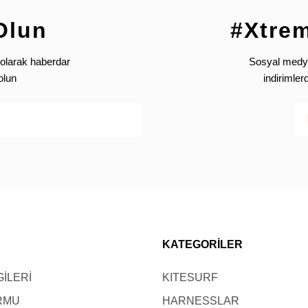
Gönder
Olun
#Xtre
olarak haberdar
Sosyal medya’
olun
indirimle
KATEGORİLER
GİLERİ
KITESURF
ORMU
HARNESSLAR