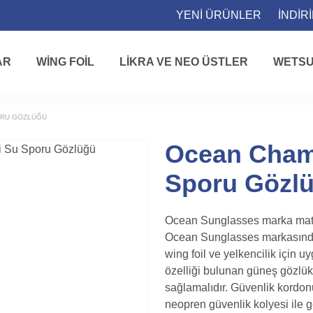
YENİ ÜRÜNLER
İNDİR
AR
WING FOIL
LIKRA VE NEO ÜSTLER
WETSU
ORU GÖZLÜĞÜ
Ocean Cham
Sporu Gözl
Ocean Sunglasses marka mat 
Ocean Sunglasses markasından
wing foil ve yelkencilik için
özelliği bulunan güneş gözlük
sağlamalıdır. Güvenlik kordonu
neopren güvenlik kolyesi ile ge