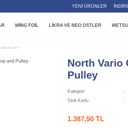
YENİ ÜRÜNLER
İNDİR
AR
WING FOIL
LIKRA VE NEO ÜSTLER
WETSU
P AND PULLEY
North Vario 
Pulley
Kategori
Stok Kodu
1.387,50 TL