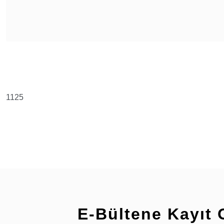
Bu ürünün fiyat bilgisi, resim, ürün açıklamalarında ve diğer konularda y
Görüş ve önerileriniz için teşekkür ederiz.
Ürün resmi kalitesiz, bozuk veya görüntülenemiyor.
1125
Ürün açıklamasında eksik bilgiler bulunuyor.
Ürün bilgilerinde hatalar bulunuyor.
Ürün fiyatı diğer sitelerden daha pahalı.
Bu ürüne benzer farklı alternatifler olmalı.
E-Bültene Kayıt 