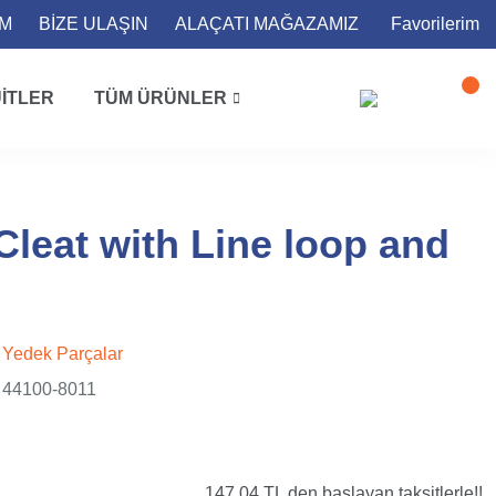
İM
BİZE ULAŞIN
ALAÇATI MAĞAZAMIZ
Favorilerim
ITLER
TÜM ÜRÜNLER
Cleat with Line loop and
Yedek Parçalar
44100-8011
147,04 TL den başlayan taksitlerle!!