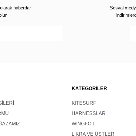
olarak haberdar
Sosyal medya’
olun
indirimle
KATEGORİLER
GİLERİ
KITESURF
ORMU
HARNESSLAR
ĞAZAMIZ
WINGFOIL
LIKRA VE ÜSTLER