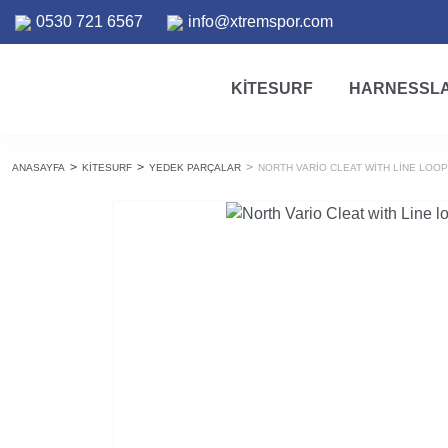
0530 721 6567
info@xtremspor.com
KITESURF
HARNESSL
ANASAYFA
KITESURF
YEDEK PARÇALAR
NORTH VARIO CLEAT WITH LINE LOO