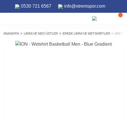
0530 721 6567
info@xtremspor.com
ANASAYFA
LIKRA VE NEO ÜSTLER
ERKEK LIKRA VE WETSHIRTLER
ION - 