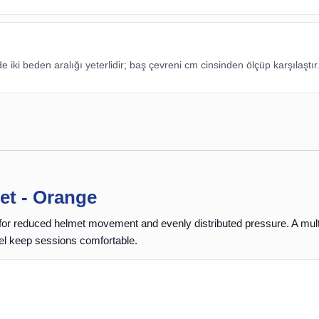
ki beden aralığı yeterlidir; baş çevreni cm cinsinden ölçüp karşılaştır
et - Orange
or reduced helmet movement and evenly distributed pressure. A
mult
eel keep sessions comfortable.