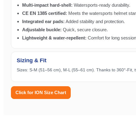
Multi-impact hard-shell:
Watersports-ready durability.
CE EN 1385 certified:
Meets the watersports helmet sta
Integrated ear pads:
Added stability and protection.
Adjustable buckle:
Quick, secure closure.
Lightweight & water-repellent:
Comfort for long session
Sizing & Fit
Sizes: S-M (51–56 cm), M-L (55–61 cm). Thanks to 360°-Fit,
Click for ION Size Chart
Bu ürünün fiyat bilgisi, resim, ürün açıklamalarında ve diğer konularda y
Görüş ve önerileriniz için teşekkür ederiz.