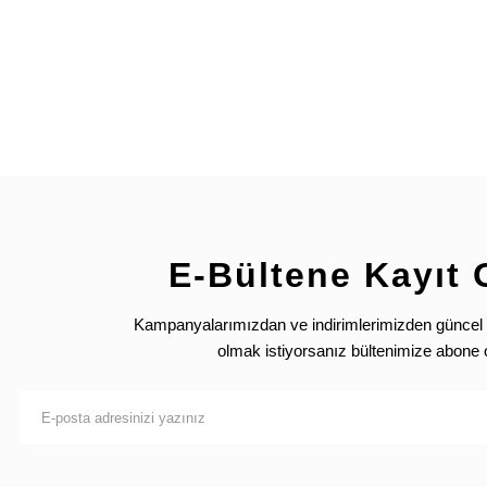
Ürün resmi kalitesiz, bozuk veya görüntülenemiyor.
Ürün açıklamasında eksik bilgiler bulunuyor.
Ürün bilgilerinde hatalar bulunuyor.
Ürün fiyatı diğer sitelerden daha pahalı.
Bu ürüne benzer farklı alternatifler olmalı.
E-Bültene Kayıt 
Kampanyalarımızdan ve indirimlerimizden güncel 
olmak istiyorsanız bültenimize abone 