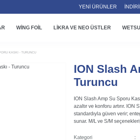
YENİ ÜRÜNLER
İNDİR
AR
WING FOIL
LIKRA VE NEO ÜSTLER
WETSU
PORU KASKI - TURUNCU
ION Slash A
Turuncu
ION Slash Amp Su Sporu Kaskı 
azaltır ve konforu artırır. I
standardıyla güven verir; enteg
sunar. M/L ve S/M seçenekleri
Kategori