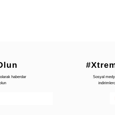
Olun
#Xtre
Gönder
olarak haberdar
Sosyal medya’
olun
indirimle