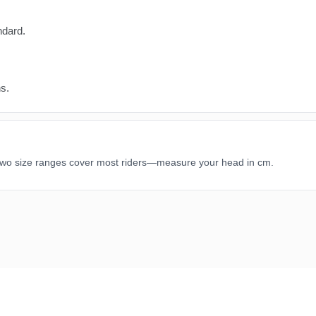
ndard.
s.
 two size ranges cover most riders—measure your head in cm.
etersiz gördüğünüz noktaları öneri formunu kullanarak tarafımıza iletebilirsini