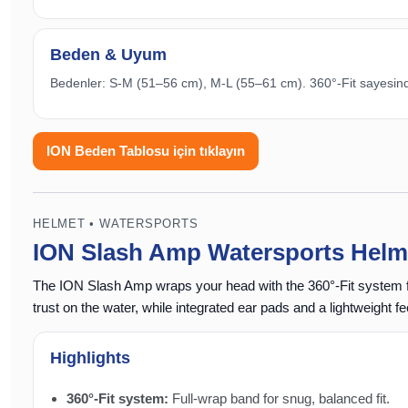
Beden & Uyum
Bedenler: S-M (51–56 cm), M-L (55–61 cm). 360°-Fit sayesinde i
ION Beden Tablosu için tıklayın
HELMET • WATERSPORTS
ION Slash Amp Watersports Helm
The ION Slash Amp wraps your head with the
360°-Fit
system f
trust on the water, while
integrated ear pads
and a lightweight f
Highlights
360°-Fit system:
Full-wrap band for snug, balanced fit.