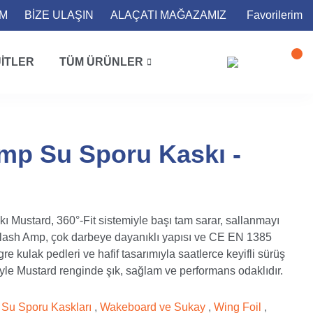
İM
BİZE ULAŞIN
ALAÇATI MAĞAZAMIZ
Favorilerim
ITLER
TÜM ÜRÜNLER
mp Su Sporu Kaskı -
Mustard, 360°-Fit sistemiyle başı tam sarar, sallanmayı
ON Slash Amp, çok darbeye dayanıklı yapısı ve CE EN 1385
re kulak pedleri ve hafif tasarımıyla saatlerce keyifli sürüş
yle Mustard renginde şık, sağlam ve performans odaklıdır.
Su Sporu Kaskları
,
Wakeboard ve Sukay
,
Wing Foil
,