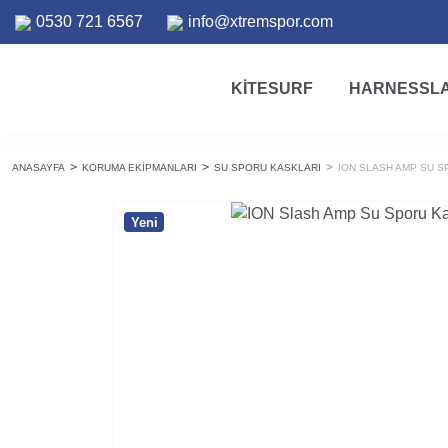
0530 721 6567
info@xtremspor.com
KITESURF
HARNESSL
ANASAYFA
KORUMA EKIPMANLARI
SU SPORU KASKLARI
ION SLASH AMP SU S
Yeni