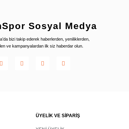
Göğüs (A)
88-93
93-98
mSpor Sosyal Medya
98-103
da bizi takip ederek haberlerden, yeniliklerden,
103-108
rden ve kampanyalardan ilk siz haberdar olun.
108-113
Göğüs (A)
70-75
75-80
80-85
ÜYELİK VE SİPARİŞ
85-90