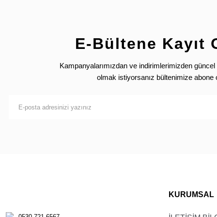
Beden
46/XS
48/S
E-Bültene Kayıt 
50/M
Kampanyalarımızdan ve indirimlerimizden güncel 
52/L
olmak istiyorsanız bültenimize abone 
54/XL
Beden
140/10
152/12
164/14
KURUMSAL
176/16
0530 721 6567