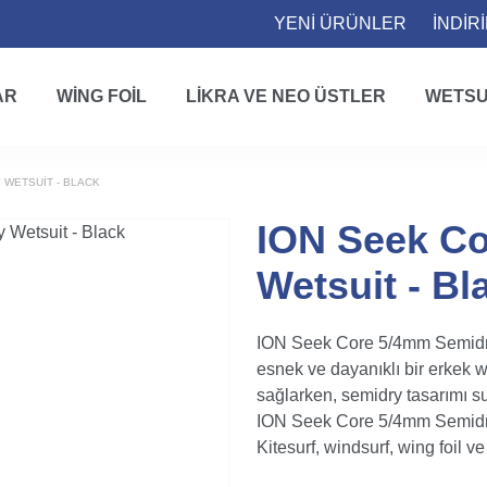
YENİ ÜRÜNLER
İNDİR
AR
WING FOIL
LIKRA VE NEO ÜSTLER
WETSU
 WETSUIT - BLACK
ION Seek Co
Wetsuit - Bl
ION Seek Core 5/4mm Semidry W
esnek ve dayanıklı bir erkek w
sağlarken, semidry tasarımı s
ION Seek Core 5/4mm Semidry –
Kitesurf, windsurf, wing foil v