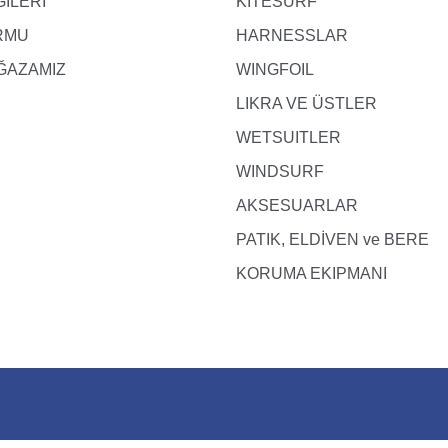
GİLERİ
KITESURF
ORMU
HARNESSLAR
ĞAZAMIZ
WINGFOIL
LIKRA VE ÜSTLER
WETSUITLER
WINDSURF
AKSESUARLAR
PATIK, ELDİVEN ve BERE
KORUMA EKIPMANI