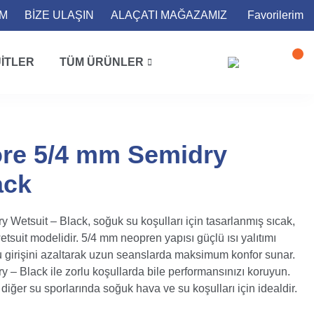
İM
BİZE ULAŞIN
ALAÇATI MAĞAZAMIZ
Favorilerim
ITLER
TÜM ÜRÜNLER
re 5/4 mm Semidry
ack
etsuit – Black, soğuk su koşulları için tasarlanmış sıcak,
etsuit modelidir. 5/4 mm neopren yapısı güçlü ısı yalıtımı
u girişini azaltarak uzun seanslarda maksimum konfor sunar.
 Black ile zorlu koşullarda bile performansınızı koruyun.
e diğer su sporlarında soğuk hava ve su koşulları için idealdir.