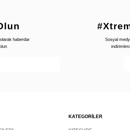
Boy (B)
Kilo
169-175
54-62
172-178
62-70
Olun
#Xtre
175-181
70-78
olarak haberdar
Sosyal medya’
178-184
78-86
olun
indirimle
181-187
86-94
Wet Suit Çocuk (EU)
Boy (B)
Kilo
135-145
46-54
146-155
51-59
156-165
56-64
KATEGORİLER
166-176
61-69