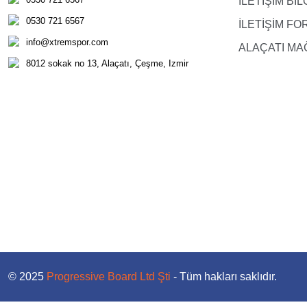
İLETİŞİM BİL
0530 721 6567
İLETİŞİM F
info@xtremspor.com
ALAÇATI MA
8012 sokak no 13, Alaçatı, Çeşme, Izmir
© 2025
Progressive Board Ltd Şti
- Tüm hakları saklıdır.