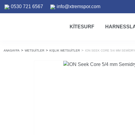
0530 721 6567
info@xtremspor.com
KITESURF
HARNESSL
ANASAYFA
WETSUITLER
KIŞLIK WETSUITLER
ION SEEK CORE 5/4 MM SEMIDRY