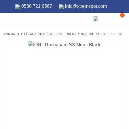
0530 721 6567
info@xtremspor.com
ANASAYFA
LIKRA VE NEO ÜSTLER
ERKEK LIKRA VE WETSHIRTLER
ION - 