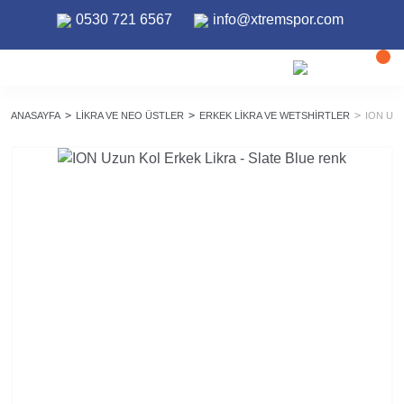
0530 721 6567
info@xtremspor.com
ANASAYFA
LIKRA VE NEO ÜSTLER
ERKEK LIKRA VE WETSHIRTLER
ION UZU