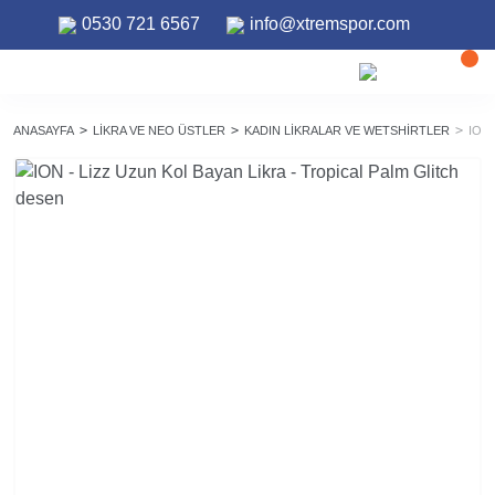
0530 721 6567
info@xtremspor.com
ANASAYFA
LIKRA VE NEO ÜSTLER
KADIN LIKRALAR VE WETSHIRTLER
ION