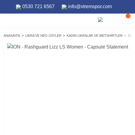
0530 721 6567
info@xtremspor.com
ANASAYFA
LIKRA VE NEO ÜSTLER
KADIN LIKRALAR VE WETSHIRTLER
ION