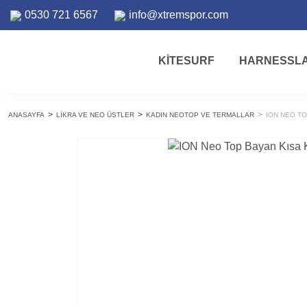
0530 721 6567
info@xtremspor.com
KITESURF
HARNESSL
ANASAYFA
LIKRA VE NEO ÜSTLER
KADIN NEOTOP VE TERMALLAR
ION NEO TO