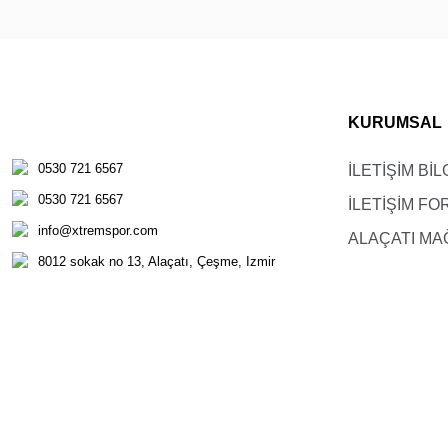
KURUMSAL
Beden
0530 721 6567
116/6
İLETİŞİM BİL
0530 721 6567
128/8
İLETİŞİM F
info@xtremspor.com
ALAÇATI MA
140/10
8012 sokak no 13, Alaçatı, Çeşme, Izmir
152/12
164/14
176/16