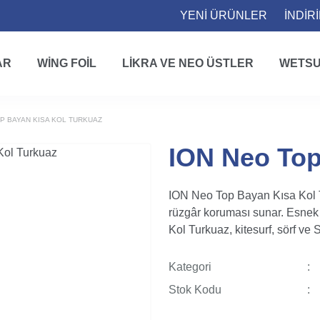
YENİ ÜRÜNLER
İNDİR
AR
WING FOIL
LIKRA VE NEO ÜSTLER
WETSU
P BAYAN KISA KOL TURKUAZ
ION Neo Top
ION Neo Top Bayan Kısa Kol Tu
rüzgâr koruması sunar. Esnek 
Kol Turkuaz, kitesurf, sörf ve S
Kategori
Stok Kodu