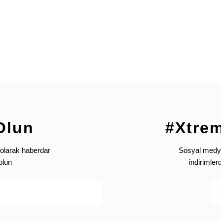
Göğüs (B)
Gövde (C)
91-95
80-84
96-100
85-89
101-105
90-94
106-110
95-99
Likra- Wetshirt - Neotop Kadın (EU)
Gönder
Olun
#Xtre
Göğüs (B)
Gövde (C)
80-84
60-64
olarak haberdar
Sosyal medya’
olun
indirimle
85-89
65-69
90-94
70-74
95-99
75-79
100-104
80-84