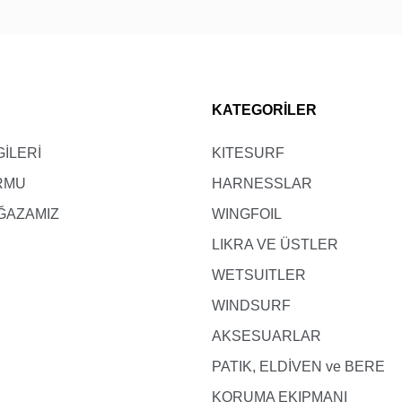
Likra- Wetshirt - Neotop Çocuk (EU)
KATEGORİLER
Boy (B)
Göğüs (A)
113-123
60-65
GİLERİ
KITESURF
ORMU
124-134
HARNESSLAR
65-70
ĞAZAMIZ
WINGFOIL
135-145
70-75
LIKRA VE ÜSTLER
146-155
75-80
WETSUITLER
156-165
80-85
WINDSURF
166-176
85-90
AKSESUARLAR
PATIK, ELDİVEN ve BERE
KORUMA EKIPMANI