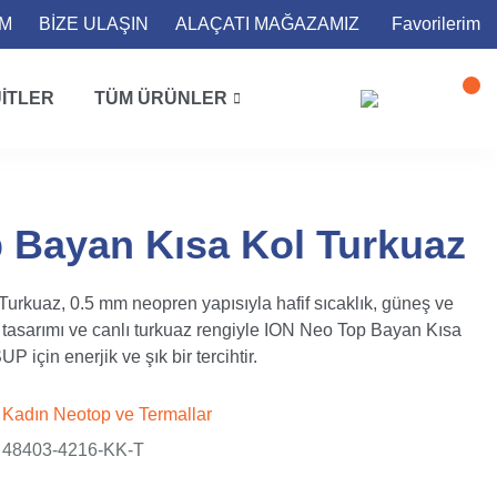
İM
BİZE ULAŞIN
ALAÇATI MAĞAZAMIZ
Favorilerim
ITLER
TÜM ÜRÜNLER
 Bayan Kısa Kol Turkuaz
rkuaz, 0.5 mm neopren yapısıyla hafif sıcaklık, güneş ve
tasarımı ve canlı turkuaz rengiyle ION Neo Top Bayan Kısa
UP için enerjik ve şık bir tercihtir.
Kadın Neotop ve Termallar
48403-4216-KK-T