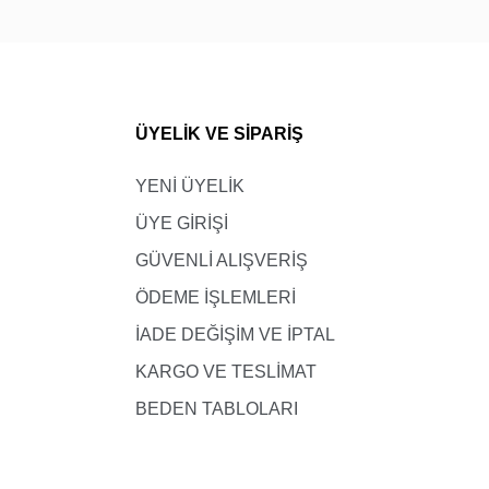
ÜYELİK VE SİPARİŞ
Kilo
21-28
YENİ ÜYELİK
ÜYE GİRİŞİ
27-34
GÜVENLİ ALIŞVERİŞ
33-40
ÖDEME İŞLEMLERİ
51-58
İADE DEĞİŞİM VE İPTAL
45-52
KARGO VE TESLİMAT
51-52
BEDEN TABLOLARI