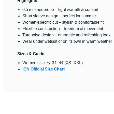
Highlights
0.5 mm neoprene – light warmth & comfort
Short sleeve design – perfect for summer
Women-specific cut – stylish & comfortable fit
Flexible construction – freedom of movement
Turquoise design – energetic and refreshing look
Wear under wetsuit or on its own in warm weather
Sizes & Guide
Women’s sizes: 34–44 (XS–XXL)
ION Official Size Chart
Bu ürünün fiyat bilgisi, resim, ürün açıklamalarında ve diğer konularda y
Görüş ve önerileriniz için teşekkür ederiz.
Ürün resmi kalitesiz, bozuk veya görüntülenemiyor.