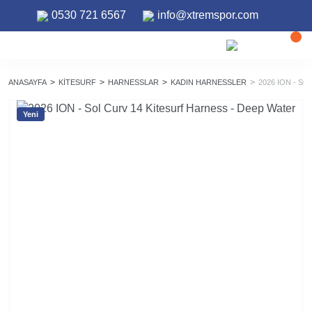
0530 721 6567
info@xtremspor.com
ANASAYFA
KITESURF
HARNESSLAR
KADIN HARNESSLER
2026 ION - S
Yeni