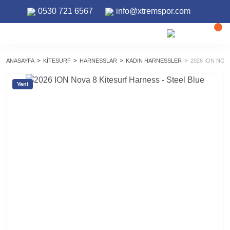
0530 721 6567
info@xtremspor.com
ANASAYFA
KITESURF
HARNESSLAR
KADIN HARNESSLER
2026 ION NOV
Yeni