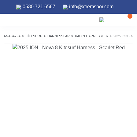
0530 721 6567
info@xtremspor.com
ANASAYFA
KITESURF
HARNESSLAR
KADIN HARNESSLER
2025 ION - N