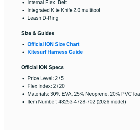
Internal Flex_Belt
Integrated Kite Knife 2.0 multitool
Leash D‑Ring
Size & Guides
Official ION Size Chart
Kitesurf Harness Guide
Official ION Specs
Price Level: 2 / 5
Flex Index: 2 / 20
Materials: 30% EVA, 25% Neoprene, 20% PVC foa
Item Number: 48253‑4728‑702 (2026 model)
Bu ürünün fiyat bilgisi, resim, ürün açıklamalarında ve diğer konularda y