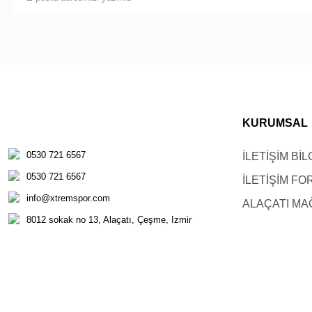
36/S
38/M
40/L
KURUMSAL
0530 721 6567
İLETİŞİM BİL
0530 721 6567
İLETİŞİM F
info@xtremspor.com
ALAÇATI MA
8012 sokak no 13, Alaçatı, Çeşme, Izmir