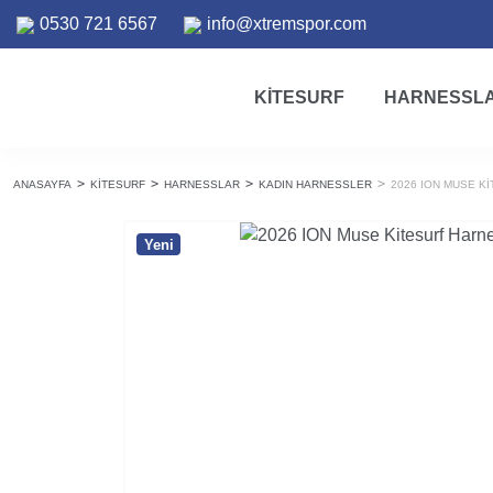
0530 721 6567
info@xtremspor.com
KITESURF
HARNESSL
ANASAYFA
KITESURF
HARNESSLAR
KADIN HARNESSLER
2026 ION MUSE K
Yeni