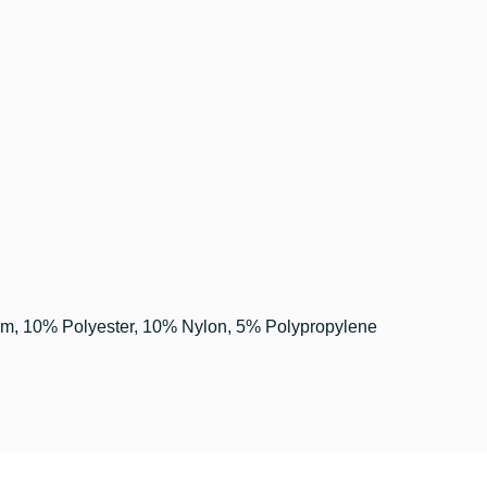
m, 10% Polyester, 10% Nylon, 5% Polypropylene
etersiz gördüğünüz noktaları öneri formunu kullanarak tarafımıza iletebilirsini