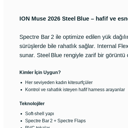
ION Muse 2026 Steel Blue – hafif ve esne
Spectre Bar 2 ile optimize edilen yük dağı
sürüşlerde bile rahatlık sağlar. Internal Fle
sunar. Steel Blue rengiyle zarif bir görüntü 
Kimler İçin Uygun?
Her seviyeden kadın kitesurfçüler
Kontrol ve rahatlık isteyen hafif harness arayanlar
Teknolojiler
Soft-shell yapı
Spectre Bar 2 + Spectre Flaps
PVC tokalar