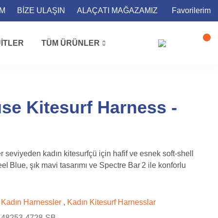
İM
BİZE ULAŞIN
ALAÇATI MAĞAZAMIZ
Favorilerim
ITLER
TÜM ÜRÜNLER
se Kitesurf Harness -
seviyeden kadın kitesurfçü için hafif ve esnek soft-shell
l Blue, şık mavi tasarımı ve Spectre Bar 2 ile konforlu
Kadın Harnessler
,
Kadın Kitesurf Harnesslar
48253-4728-SB