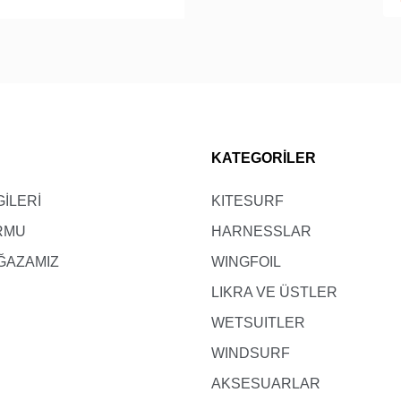
66-76
74-84
82-92
KATEGORİLER
GİLERİ
KITESURF
ORMU
HARNESSLAR
ĞAZAMIZ
WINGFOIL
LIKRA VE ÜSTLER
WETSUITLER
WINDSURF
AKSESUARLAR