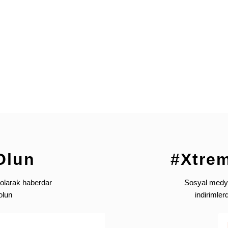
Harness Erkek (EU)
Bel (B)
66-76
74-84
82-92
90-100
98-108
Gönder
Olun
#Xtre
Harness Kadın (EU)
olarak haberdar
Sosyal medya’
olun
indirimle
Bel (B)
55-68