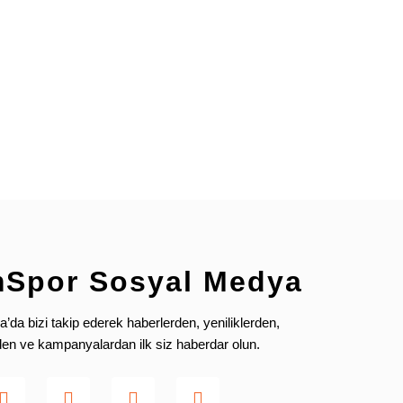
Sırt (A)
0-100
0-48
0-50
0-52
0-100
mSpor Sosyal Medya
da bizi takip ederek haberlerden, yeniliklerden,
rden ve kampanyalardan ilk siz haberdar olun.
Sırt (A)
-