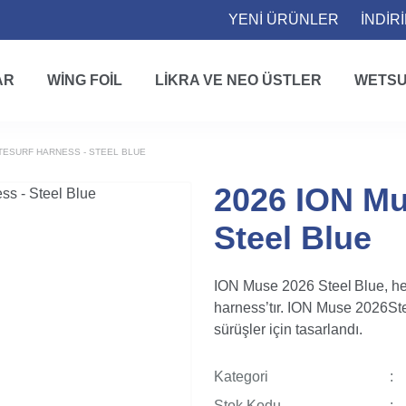
YENİ ÜRÜNLER
İNDİR
AR
WING FOIL
LIKRA VE NEO ÜSTLER
WETSU
ITESURF HARNESS - STEEL BLUE
2026 ION Mu
Steel Blue
ION Muse 2026 Steel Blue, her 
harness’tır. ION Muse 2026Stee
sürüşler için tasarlandı.
Kategori
Stok Kodu