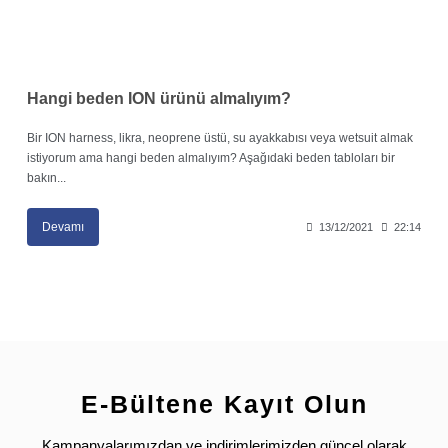
Hangi beden ION ürünü almalıyım?
Bir ION harness, likra, neoprene üstü, su ayakkabısı veya wetsuit almak
istiyorum ama hangi beden almalıyım? Aşağıdaki beden tabloları bir
bakın...
Devamı
13/12/2021
22:14
E-Bültene Kayıt Olun
Kampanyalarımızdan ve indirimlerimizden güncel olarak